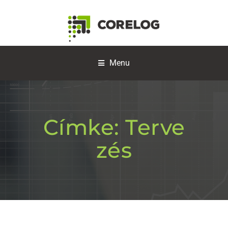
Menu
Címke:
Terve
zés