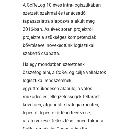
A CoReLog 10 éves intra-logisztikában
szerzett szakmai és tanácsadói
tapasztalatra alapozva alakult meg
2016-ban. Az évek során projektről
projektre a szükséges kompetenciák
bővítésével növekedtünk logisztikai
szakértő csapattá.
Ha egy mondatban szeretnénk
összefoglalni, a CoReLog célja vállalatok
logisztikai rendszerének
együttműködésen alapuló, a valós
működés és jellegzetességek feltárást
követően, átgondolt stratégia mentén,
lépésről lépésre történő tervezése,
újratervezése, fejlesztése. Innen fakad a
CoReLog név is: Cooperative Re-