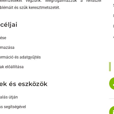
, elemzéseket végzünk. Megfogalmazzuk a rendszer
roblémáit és szűk keresztmetszetét.
céljai
lése
almazása
formáció és adatgyűjtés
k előállítása
ek és eszközök
alás útján
ás segítségével