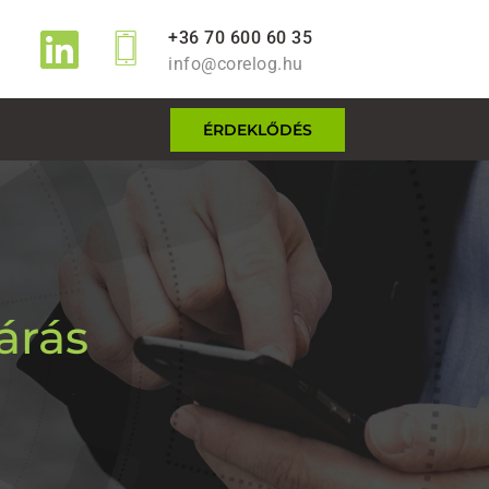
+36 70 600 60 35
info@corelog.hu
ÉRDEKLŐDÉS
árás