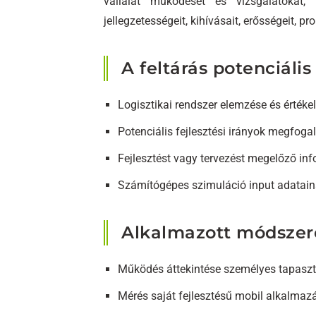
vállalat működését és vizsgálatokat
jellegzetességeit, kihívásait, erősségeit, p
A feltárás potenciális 
Logisztikai rendszer elemzése és értéke
Potenciális fejlesztési irányok megfog
Fejlesztést vagy tervezést megelőző in
Számítógépes szimuláció input adataina
Alkalmazott módszer
Működés áttekintése személyes tapaszt
Mérés saját fejlesztésű mobil alkalmaz