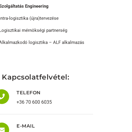
Szolgáltatás Engineering
Intra-logisztika (újra)tervezése
Logisztikai mérnökségi partnerség
Alkalmazkodó logisztika – ALF alkalmazás
Kapcsolatfelvétel:
TELEFON
+36 70 600 6035
E-MAIL