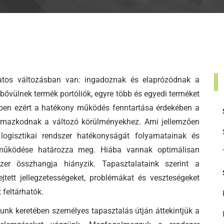
atos változásban van: ingadoznak és elaprózódnak a
bővülnek termék portóliók, egyre több és egyedi terméket
Éppen ezért a hatékony működés fenntartása érdekében a
almazkodnak a változó körülményekhez. Ami jellemzően
logisztikai rendszer hatékonyságát folyamatainak és
t működése határozza meg. Hiába vannak optimálisan
r összhangja hiányzik. Tapasztalataink szerint a
tett jellegzetességeket, problémákat és veszteségeket
feltárhatók.
ásunk keretében személyes tapasztalás útján áttekintjük a