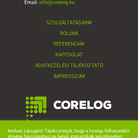
Email:
info@corelog.hu
SZOLGÁLTATÁSAINK
RÓLUNK
REFERENCIÁK
KAPCSOLAT
ADATKEZELÉSI TÁJÉKOZTATÓ
IMPRESSZUM
Kedves Látogató! Tájékoztatjuk, hogy a honlap felhasználói
élmény fokozásához és belső statisztikák készítéséhez