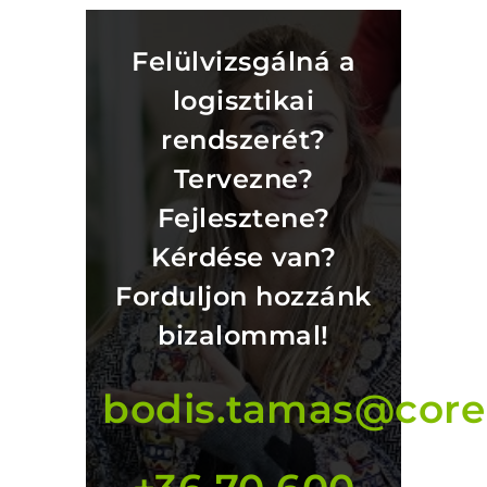
Felülvizsgálná a
logisztikai
rendszerét?
Tervezne?
Fejlesztene?
Kérdése van?
Forduljon hozzánk
bizalommal!
bodis.tamas@core