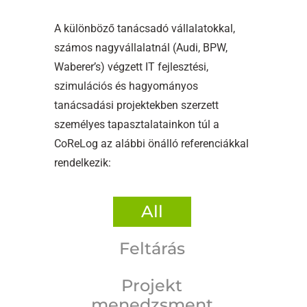
A különböző tanácsadó vállalatokkal,
számos nagyvállalatnál (Audi, BPW,
Waberer’s) végzett IT fejlesztési,
szimulációs és hagyományos
tanácsadási projektekben szerzett
személyes tapasztalatainkon túl a
CoReLog az alábbi önálló referenciákkal
rendelkezik:
All
Feltárás
Projekt
menedzsment